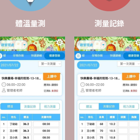
體溫量測
測量記錄