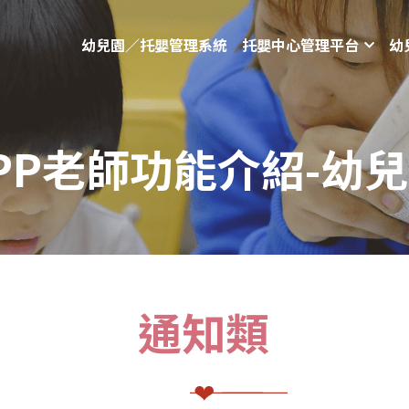
幼兒園／托嬰管理系統
托嬰中心管理平台
幼
PP老師功能介紹-幼
通知類
――― ❤ ―――