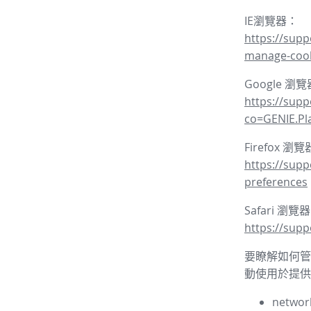
IE瀏覽器：
https://supp
manage-coo
Google 瀏
https://sup
co=GENIE.P
Firefox 瀏
https://supp
preferences
Safari 瀏覽
https://supp
要瞭解如何管理
動使用於提供
network