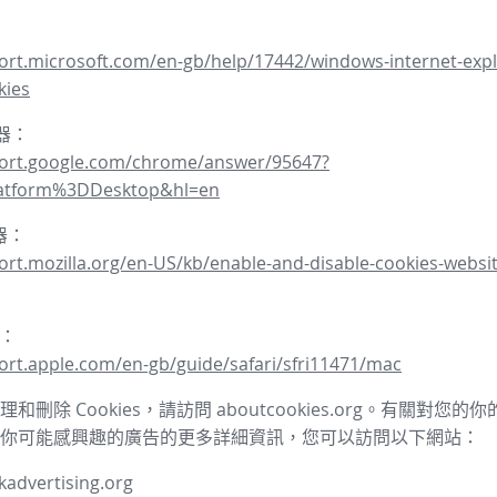
ort.microsoft.com/en-gb/help/17442/windows-internet-expl
kies
覽器：
port.google.com/chrome/answer/95647?
latform%3DDesktop&hl=en
覽器：
ort.mozilla.org/en-US/kb/enable-and-disable-cookies-websit
器：
ort.apple.com/en-gb/guide/safari/sfri11471/mac
和刪除 Cookies，請訪問 aboutcookies.org。有關對您
你可能感興趣的廣告的更多詳細資訊，您可以訪問以下網站：
advertising.org