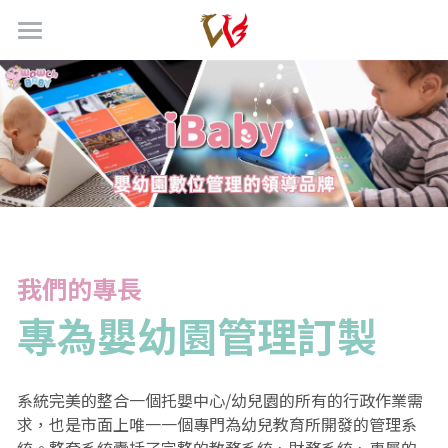
幼兒園／托嬰管理系統
托嬰中心管理平台
幼兒園管理平台
主管專屬APP功能
老師專屬APP功能
價格方案
主管專屬APP功能
家長專屬APP功能
老師專屬APP功能
幼教系統專欄
我們的專長
專屬形象網站
家長專屬APP功能
影片專區
專為嬰幼園管理訂製
托嬰評鑑管理系統
專屬形象網站
最新消息
學生接送自動廣播系統
學生接送自動廣播系統
硬體設備
系統完美的整合一個托嬰中心/幼兒園的所有的行政作業需
求，也是市面上唯一一個專門為幼兒教育所開發的管理系
Mcall手機APP接送廣播系統
Mcall手機APP接送廣播系統